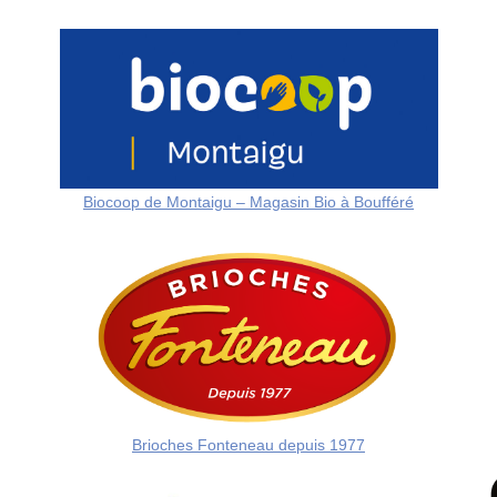
Biocoop de Montaigu – Magasin Bio à Boufféré
Brioches Fonteneau depuis 1977