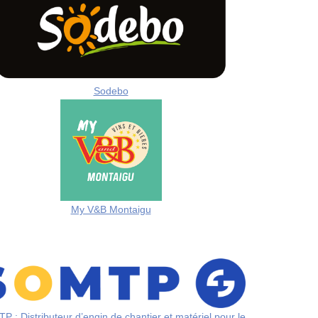
Sodebo
My V&B Montaigu
 : Distributeur d’engin de chantier et matériel pour le