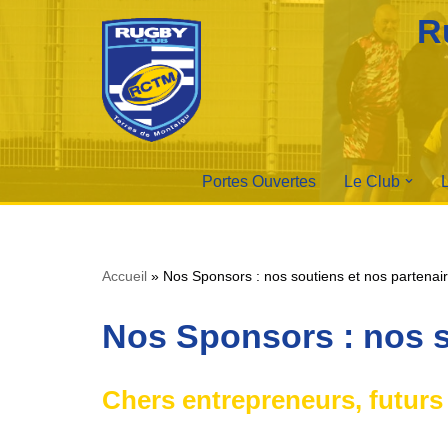
R
Aller
au
contenu
Portes Ouvertes
Le Club
Accueil
»
Nos Sponsors : nos soutiens et nos partenai
Nos Sponsors : nos s
Chers entrepreneurs, futurs