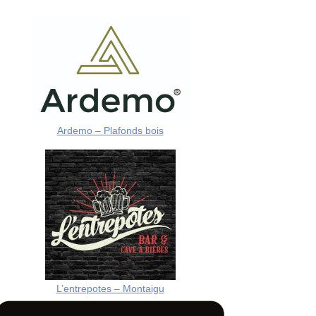
Ardemo – Plafonds bois
L’entrepotes – Montaigu