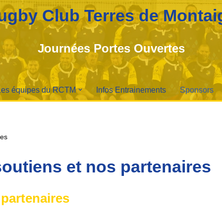
ugby Club Terres de Montai
Journées Portes Ouvertes
Les équipes du RCTM
Infos Entrainements
Sponsors
res
outiens et nos partenaires
 partenaires