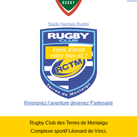
Stade Nantais Rugb
y
Rejoignez l’aventure devenez Partenaire
Rugby Club des Terres de Montaigu
Complexe sportif Léonard de Vinci,